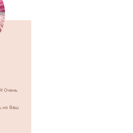
й! Очень
, но Ваш