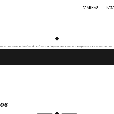
ГЛАВНАЯ
КАТ
ас есть своя идея для дизайна и оформления - мы постараемся её воплотить.
ов