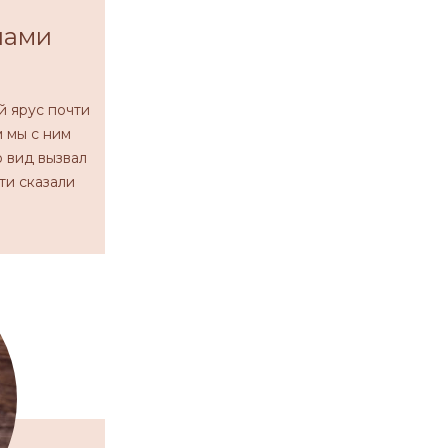
шами
й ярус почти
м мы с ним
о вид вызвал
ти сказали