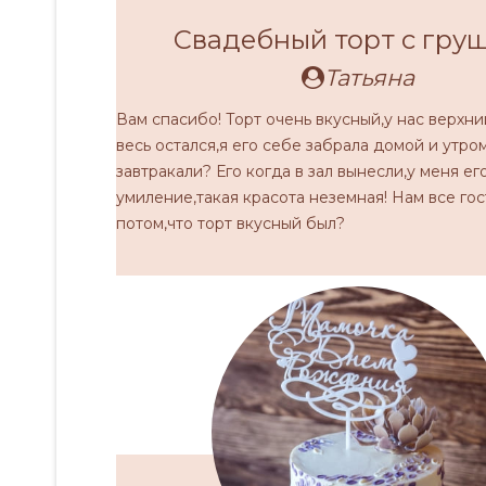
Свадебный торт с гру
Татьяна
Вам спасибо! Торт очень вкусный,у нас верхни
весь остался,я его себе забрала домой и утро
завтракали? Его когда в зал вынесли,у меня ег
умиление,такая красота неземная! Нам все гос
потом,что торт вкусный был?