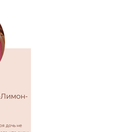
-Лимон-
оя дочь не