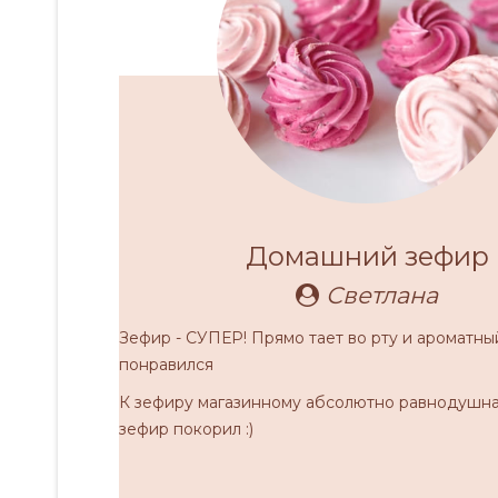
Домашний зефир
Светлана
Зефир - СУПЕР! Прямо тает во рту и ароматны
понравился
К зефиру магазинному абсолютно равнодушна
зефир покорил :)