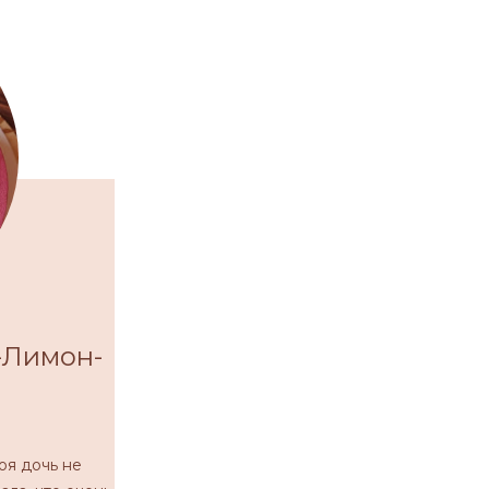
-Лимон-
оя дочь не