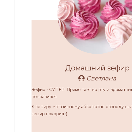
Домашний зефир
Светлана
Зефир - СУПЕР! Прямо тает во рту и ароматны
понравился
К зефиру магазинному абсолютно равнодушна
зефир покорил :)