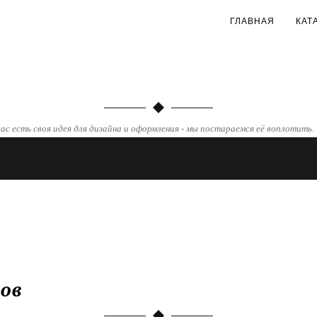
ГЛАВНАЯ
КАТ
ас есть своя идея для дизайна и оформления - мы постараемся её воплотить.
ов