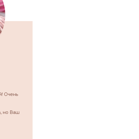
й! Очень
, но Ваш