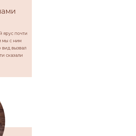
шами
й ярус почти
м мы с ним
о вид вызвал
ти сказали