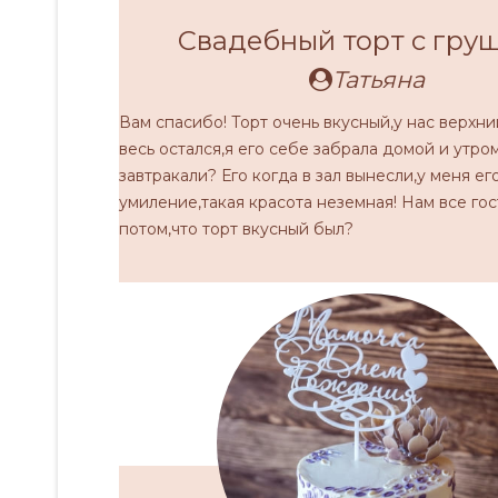
Свадебный торт с гру
Татьяна
Вам спасибо! Торт очень вкусный,у нас верхни
весь остался,я его себе забрала домой и утро
завтракали? Его когда в зал вынесли,у меня ег
умиление,такая красота неземная! Нам все гос
потом,что торт вкусный был?